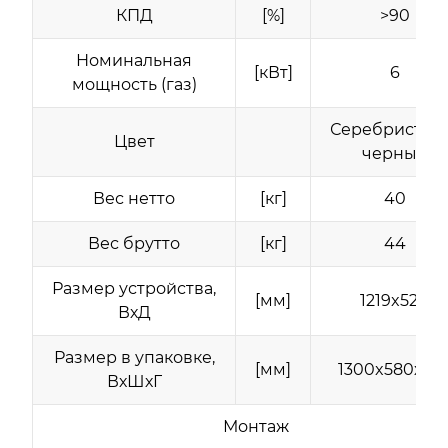
КПД
[%]
>90
Номинальная
[кВт]
6
мощность (газ)
Серебристый
Цвет
черный
Вес нетто
[кг]
40
Вес брутто
[кг]
44
Размер устройства,
[мм]
1219x520
ВхД
Размер в упаковке,
[мм]
1300x580х58
ВхШхГ
Монтаж