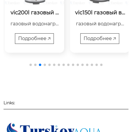
vic200l газовый в
vic150l газовый во
одонагреватель
донагреватель
газовый водонагре
газовый водонагре
ватель vic200l пред
ватель vic150l предн
назначен для нагре
азначен для нагрев
Подробнее 🡥
Подробнее 🡥
ва воды с использов
а воды с использова
анием энергии сгор
нием энергии сгора
ания газа для после
ния газа для послед
дующего использов
ующего использова
ания в санитарно-г
ния в санитарно-гиг
игиенических или б
иенических или быт
ытовых целях.
овых целях.
Links: