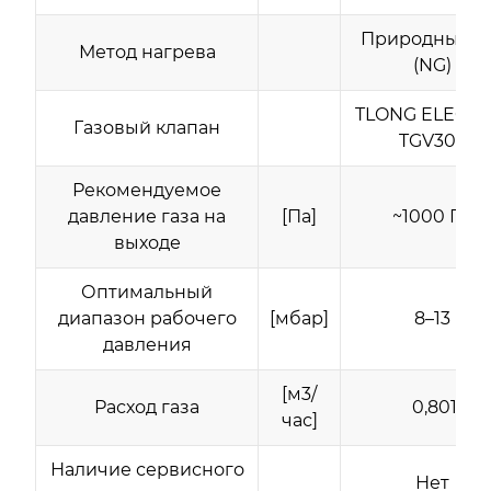
Природный г
Метод нагрева
(NG)
TLONG ELECTR
Газовый клапан
TGV307
Рекомендуемое
давление газа на
[Па]
~1000 Па
выходе
Оптимальный
диапазон рабочего
[мбар]
8–13
давления
[м3/
Расход газа
0,801
час]
Наличие сервисного
Нет