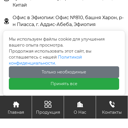
Китай
Офис в Эфиопии: Офис №810, башня Харон, р-

н Пиасса, г. Аддис-Абеба, Эфиопия
Мы используем файлы cookie для улучшения
вашего опыта просмотра.
Авторское право© Ningbo Qihui International Trade Co.,
Продолжая использовать этот сайт, вы
Ltd.
соглашаетесь с нашей
Политикой
第六，Производитель оставляет за собой право вносить
конфиденциальности.
изменения в конструкцию, комплектацию и
Только необходимые
технические характеристики продукта без
предварительного уведомления для улучшения его
Принять все
качества. Характеристики товара могут отличаться в
зависимости от страны поставки (с учётом местных
норм и требований). Информация на сайте носит
ознакомительный характер. Актуальные характеристики




уточняйте в паспорте изделия перед покупкой.
Главная
Продукция
О Нас
Контакты