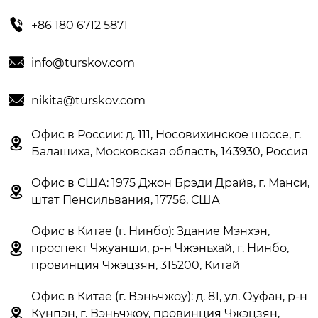

+86 180 6712 5871

info@turskov.com

nikita@turskov.com
Офис в России: д. 111, Носовихинское шоссе, г.

Балашиха, Московская область, 143930, Россия
Офис в США: 1975 Джон Брэди Драйв, г. Манси,

штат Пенсильвания, 17756, США
Офис в Китае (г. Нинбо): Здание Мэнхэн,

проспект Чжуанши, р-н Чжэньхай, г. Нинбо,
провинция Чжэцзян, 315200, Китай
Офис в Китае (г. Вэньчжоу): д. 81, ул. Оуфан, р-н

Кунпэн, г. Вэньчжоу, провинция Чжэцзян,