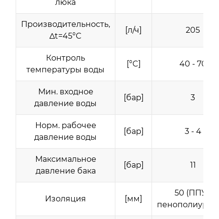
люка
Производительность,
[л/ч]
205
∆t=45°C
Контроль
[°C]
40 - 70
температуры воды
Мин. входное
[бар]
3
давление воды
Норм. рабочее
[бар]
3 - 4
давление воды
Максимальное
[бар]
11
давление бака
50 (ППУ -
Изоляция
[мм]
пенополиурет