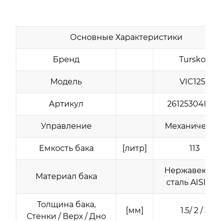
Основные Характеристики
Бренд
Turskov
Модель
VIC125L
Артикул
26125304NR
Управление
Механическо
Емкость бака
[литр]
113
Нержавеюща
Материал бака
сталь AISI 30
Толщина бака,
[мм]
1.5/ 2 / 3
Стенки / Верх / Дно