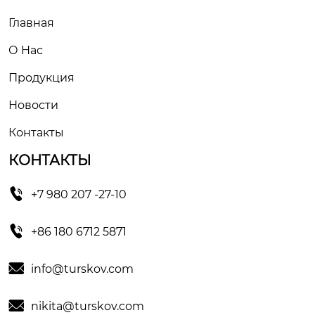
Главная
О Hас
Продукция
Новости
Контакты
КОНТАКТЫ

+7 980 207 -27-10

+86 180 6712 5871

info@turskov.com

nikita@turskov.com