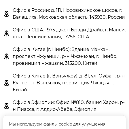
Офис в России: д. 111, Носовихинское шоссе, г.

Балашиха, Московская область, 143930, Россия
Офис в США: 1975 Джон Брэди Драйв, г. Манси,

штат Пенсильвания, 17756, США
Офис в Китае (г. Нинбо): Здание Мэнхэн,

проспект Чжуанши, р-н Чжэньхай, г. Нинбо,
провинция Чжэцзян, 315200, Китай
Офис в Китае (г. Вэньчжоу): д. 81, ул. Оуфан, р-н

Кунпэн, г. Вэньчжоу, провинция Чжэцзян,
Китай
Офис в Эфиопии: Офис №810, башня Харон, р-

н Пиасса, г. Аддис-Абеба, Эфиопия
Мы используем файлы cookie для улучшения