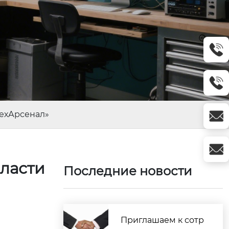
техАрсенал»
бласти
Последние новости
Приглашаем к сотр