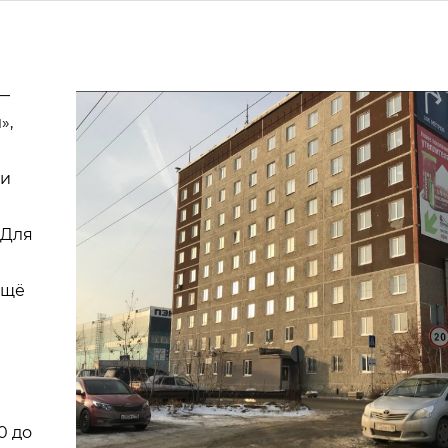
 —
»,
ти
 Для
ещё
0 до