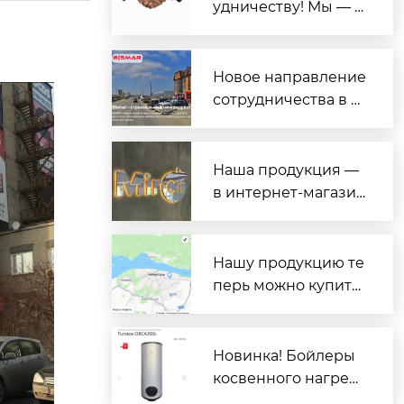
удничеству! Мы — п
роизводитель Tursk
ov
Новое направление
сотрудничества в Д
агестане: теперь и с
ервис — в BISMAR
Наша продукция —
в интернет-магазин
е «Mircli»: доставка п
о всей России
Нашу продукцию те
перь можно купить
у партнёра в Чебок
сарах — компании
«Kever»
Новинка! Бойлеры
косвенного нагрева
Turskov серии ORC