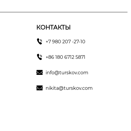
КОНТАКТЫ

+7 980 207 -27-10

+86 180 6712 5871

info@turskov.com

nikita@turskov.com